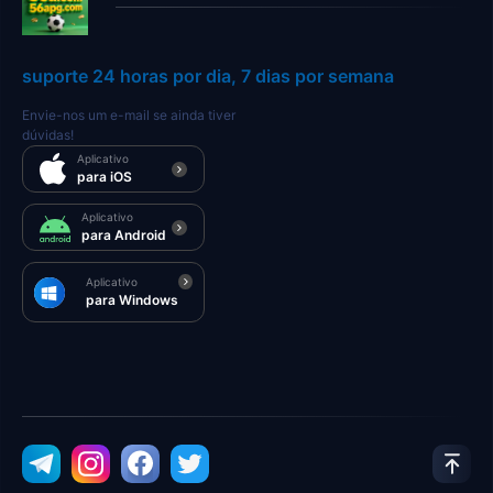
suporte 24 horas por dia, 7 dias por semana
Envie-nos um e-mail se ainda tiver
dúvidas!
Aplicativo
para iOS
Aplicativo
para Android
Aplicativo
para Windows