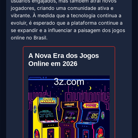
usuários engajados, mas também atrai novos
jogadores, criando uma comunidade ativa e
vibrante. À medida que a tecnologia continua a
evoluir, é esperado que a plataforma continue a
se expandir e a influenciar a paisagem dos jogos
online no Brasil.
A Nova Era dos Jogos
Online em 2026