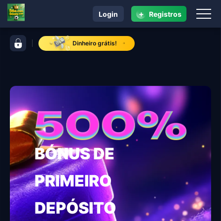
+
Login
Registros
navegação 56a.com
barra de controles 56a.com
Dinheiro grátis!
BÓNUS DE
PRIMEIRO
DEPÓSITO