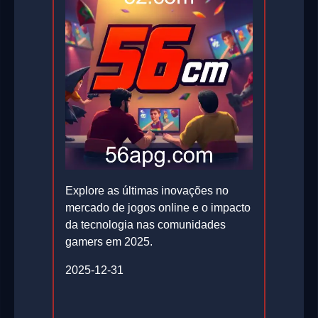
Explore as últimas inovações no
mercado de jogos online e o impacto
da tecnologia nas comunidades
gamers em 2025.
2025-12-31