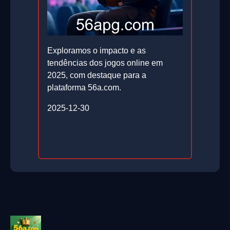
Exploramos o impacto e as
tendências dos jogos online em
2025, com destaque para a
plataforma 56a.com.
2025-12-30