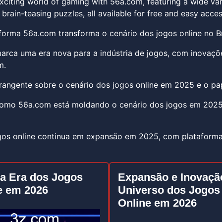
exciting world of gaming with 56a.com, featuring a wide v
brain-teasing puzzles, all available for free and easy acces
orma 56a.com transforma o cenário dos jogos online no B
rca uma era nova para a indústria de jogos, com inovaçõ
m.
angente sobre o cenário dos jogos online em 2025 e o pa
omo 56a.com está moldando o cenário dos jogos em 2025,
ogos online continua em expansão em 2025, com plataform
a Era dos Jogos
Expansão e Inovaçã
e em 2026
Universo dos Jogos
Online em 2026