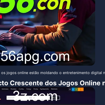
os jogos online estão moldando o entretenimento digital n
to Crescente dos Jogos Online n