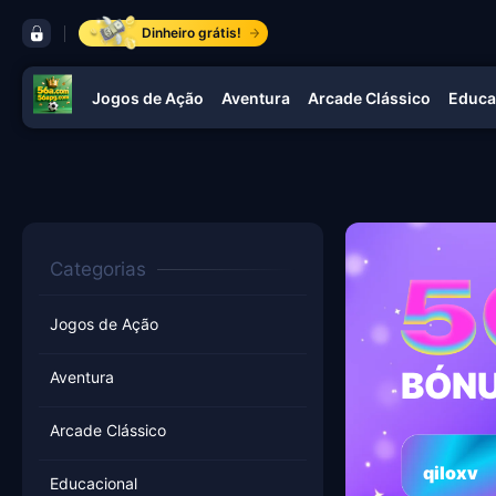
barra de controles 56a.com
Dinheiro grátis!
Jogos de Ação
Aventura
Arcade Clássico
Educa
navegação 56a.com
Categorias
Jogos de Ação
BÓNU
Aventura
Arcade Clássico
qiloxv
Educacional