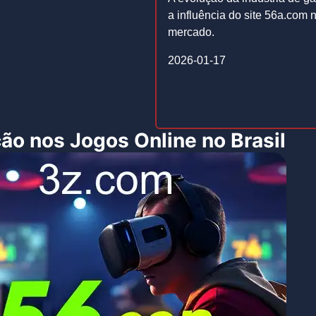
a influência do site 56a.com 
mercado.
2026-01-17
ão nos Jogos Online no Brasil