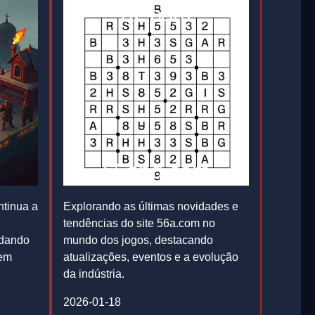
ntinua a
Explorando as últimas novidades e
tendências do site 56a.com no
ldando
mundo dos jogos, destacando
 em
atualizações, eventos e a evolução
da indústria.
2026-01-18