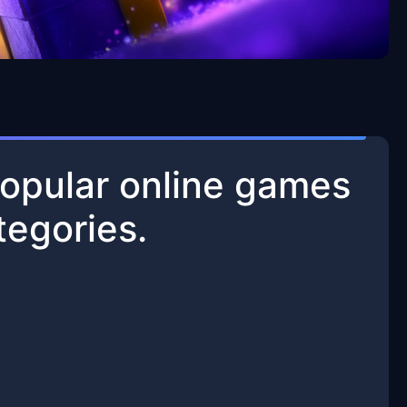
 popular online games
tegories.