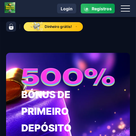
+
Login
Registros
navegação 56a.com
barra de controles 56a.com
Dinheiro grátis!
BÓNUS DE
PRIMEIRO
DEPÓSITO