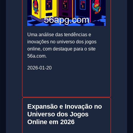
Uma análise das tendências e
inovações no universo dos jogos
online, com destaque para o site
56a.com.
2026-01-20
Expansão e Inovação no
Universo dos Jogos
Online em 2026