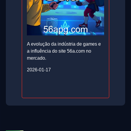
A evolução da indústria de games e
a influência do site 56a.com no
mercado.
2026-01-17