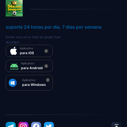
suporte 24 horas por dia, 7 dias por semana
Envie-nos um e-mail se ainda tiver
dúvidas!
Aplicativo
para iOS
Aplicativo
para Android
Aplicativo
para Windows