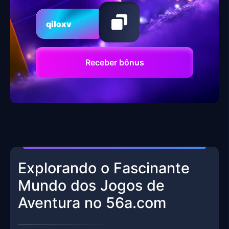
qiloxv
Receber bônus
Explorando o Fascinante
Mundo dos Jogos de
Aventura no 56a.com