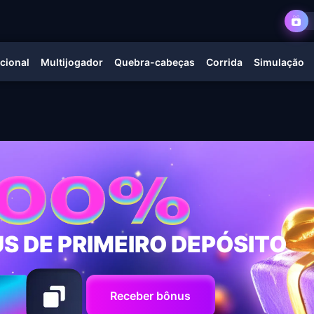
cional
Multijogador
Quebra-cabeças
Corrida
Simulação
S DE PRIMEIRO DEPÓSITO
Receber bônus