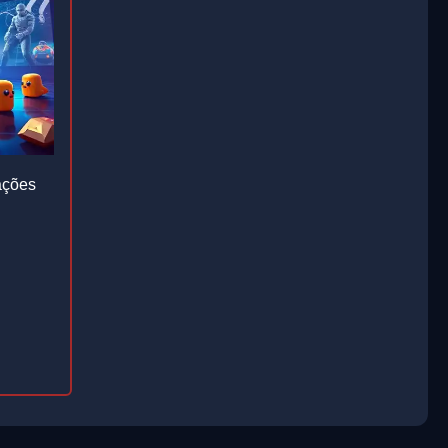
ações