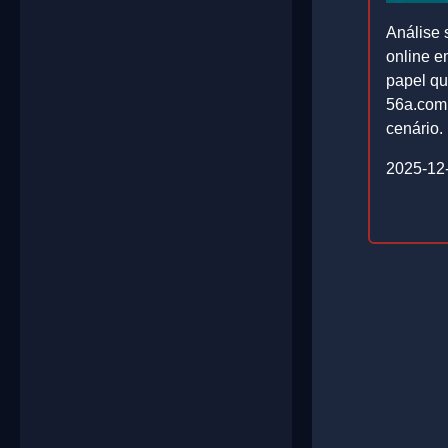
Análise 
online e
papel qu
56a.com
cenário.
2025-12