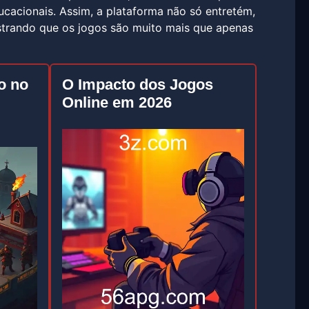
cacionais. Assim, a plataforma não só entretém,
strando que os jogos são muito mais que apenas
o no
O Impacto dos Jogos
Online em 2026