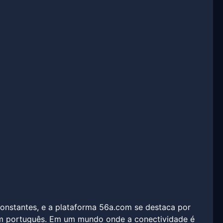
constantes, e a plataforma 56a.com se destaca por
em português. Em um mundo onde a conectividade é