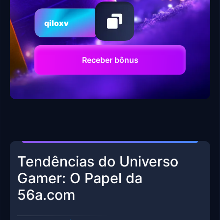
qiloxv
Receber bônus
Tendências do Universo
Gamer: O Papel da
56a.com