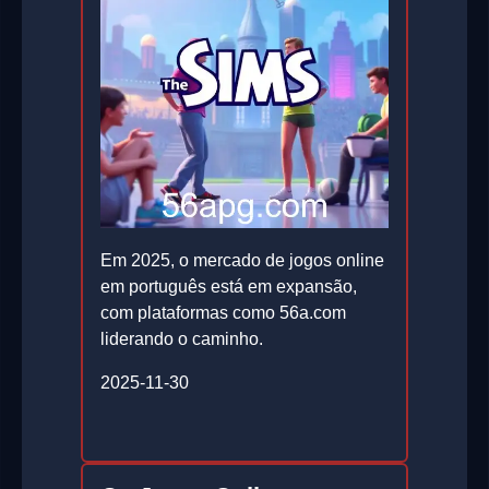
Em 2025, o mercado de jogos online
em português está em expansão,
com plataformas como 56a.com
liderando o caminho.
2025-11-30