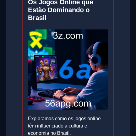
Os Jogos Online que
Estão Dominando o
Brasil
Exploramos como os jogos online
têm influenciado a cultura e
economia no Brasil.