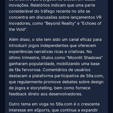
inovações. Relatórios indicam que uma parte
considerável do tráfego recente no site se
concentra em discussões sobre lançamentos VR
inovadores, como "Beyond Reality" e "Echoes of
the Void".
Além disso, o site tem sido um canal eficaz para
introduzir jogos independentes que oferecem
experiências narrativas ricas e criativas. No
último trimestre, títulos como "Moonlit Shadows"
ganharam popularidade, mobilizando uma base
de fãs fervorosa. Comentários de usuários
destacam a plataforma participativa de 56a.com,
que regularmente promove debates sobre design
de jogos e storytelling, bem como fornece
feedback direto aos desenvolvedores.
Outro tema em voga no 56a.com é o crescente
interesse em eSports, que continua a expandir