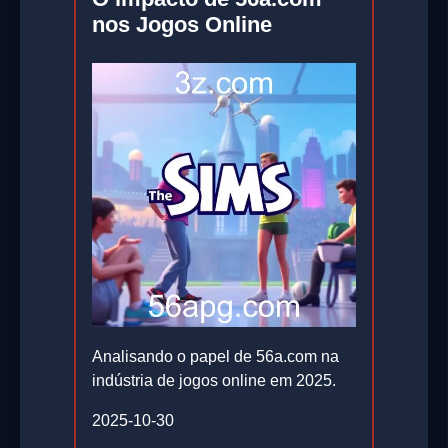
nos Jogos Online
Analisando o papel de 56a.com na
indústria de jogos online em 2025.
2025-10-30