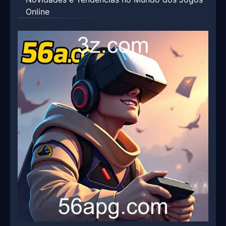
Online