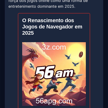
força dos jogos online como uma forma de
entretenimento dominante em 2025.
O Renascimento dos
Jogos de Navegador em
2025